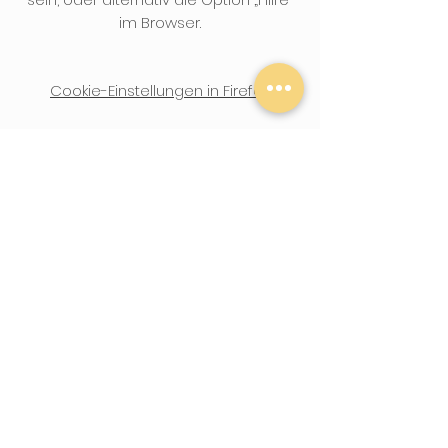
im Browser.
Cookie-Einstellungen in Firefox
Cookie-Einstellungen im Internet
Explorer
Cookie-Einstellungen in Google
Chrome
Cookie-Einstellungen in Safari (OS X)
Cookie-Einstellungen in Safari (iOS)
Cookie-Einstellungen in Android
Um die Verwendung eigener Daten